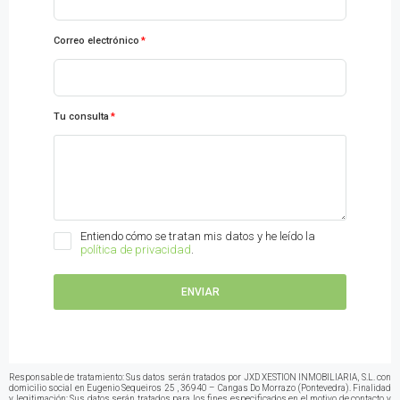
Correo electrónico
Tu consulta
Entiendo cómo se tratan mis datos y he leído la
política de privacidad
.
ENVIAR
Responsable de tratamiento: Sus datos serán tratados por JXD XESTION INMOBILIARIA, S.L. con
domicilio social en Eugenio Sequeiros 25 , 36940 – Cangas Do Morrazo (Pontevedra). Finalidad
y legitimación: Sus datos serán tratados para los fines especificados en el motivo de contacto y