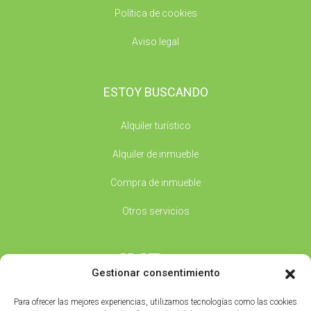
Política de cookies
Aviso legal
ESTOY BUSCANDO
Alquiler turístico
Alquiler de inmueble
Compra de inmueble
Otros servicios
Gestionar consentimiento
Av/ Eugenio Sequeiros 25 Bajo - 36940, Cangas (PO)
Para ofrecer las mejores experiencias, utilizamos tecnologías como las cookies