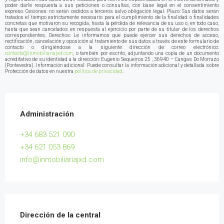
poder darle respuesta a sus peticiones o consultas, con base legal en el consentimiento
expreso. Cesiones: no serán cedidos a terceros salvo obligación legal. Plazo: Sus datos serán
tratados el tiempo estrictamente necesario para el cumplimiento de la finalidad o finalidades
concretas que motivaron su recogida, hasta la pérdida de relevancia de su uso o, en todo caso,
hasta que sean cancelados en respuesta al ejercicio por parte de su titular de los derechos
correspondientes. Derechos: Le informamos que puede ejercer sus derechos de acceso,
rectificación, cancelación y oposición al tratamiento de sus datos a través de este formulario de
contacto o dirigiéndose a la siguiente dirección de correo electrónico:
contacto@inmobiliariajxd.com
, o también por escrito, adjuntando una copia de un documento
acreditativo de su identidad a la dirección: Eugenio Sequeiros 25 , 36940 – Cangas Do Morrazo
(Pontevedra)
.
Información adicional: Puede consultar la información adicional y detallada sobre
Protección de datos en nuestra
política de privacidad
.
Administración
+34 683 521 090
+34 621 053 869
info@inmobiliariajxd.com
Dirección de la central