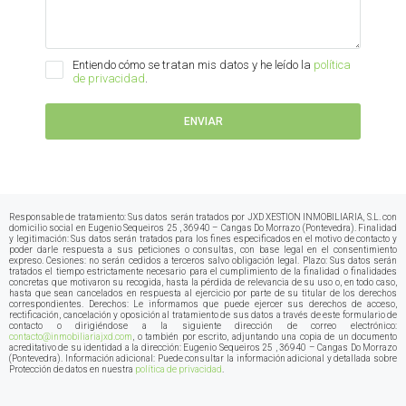
Entiendo cómo se tratan mis datos y he leído la
política
de privacidad
.
ENVIAR
Responsable de tratamiento: Sus datos serán tratados por JXD XESTION INMOBILIARIA, S.L. con
domicilio social en Eugenio Sequeiros 25 , 36940 – Cangas Do Morrazo (Pontevedra). Finalidad
y legitimación: Sus datos serán tratados para los fines especificados en el motivo de contacto y
poder darle respuesta a sus peticiones o consultas, con base legal en el consentimiento
expreso. Cesiones: no serán cedidos a terceros salvo obligación legal. Plazo: Sus datos serán
tratados el tiempo estrictamente necesario para el cumplimiento de la finalidad o finalidades
concretas que motivaron su recogida, hasta la pérdida de relevancia de su uso o, en todo caso,
hasta que sean cancelados en respuesta al ejercicio por parte de su titular de los derechos
correspondientes. Derechos: Le informamos que puede ejercer sus derechos de acceso,
rectificación, cancelación y oposición al tratamiento de sus datos a través de este formulario de
contacto o dirigiéndose a la siguiente dirección de correo electrónico:
contacto@inmobiliariajxd.com
, o también por escrito, adjuntando una copia de un documento
acreditativo de su identidad a la dirección: Eugenio Sequeiros 25 , 36940 – Cangas Do Morrazo
(Pontevedra)
.
Información adicional: Puede consultar la información adicional y detallada sobre
Protección de datos en nuestra
política de privacidad
.