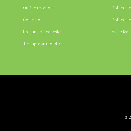
Quiénes somos
Política d
Contacto
Política d
Preguntas frecuentes
Aviso lega
Trabaja con nosotros
© 2