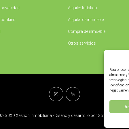
e privacidad
Alquiler turístico
e cookies
Alquiler de inmueble
l
Compra de inmueble
Otros servicios
Para ofrecer 
almacenar y/
tecnologías 
identificacio
negativamente
A
026 JXD Xestión Inmobiliaria - Diseño y desarrollo por
Softic
|
Grupo Is