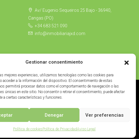
Av/ Eugenio Sequeiros 25 Bajo - 36940,
Cangas (PO)
+34 683 521 090
info@inmobiliariajxd.com
Gestionar consentimiento
las mejores experiencias, utilizamos tecnologías como las cookies para
o acceder a la información del dispositivo. El consentimiento de estas
nos permitirá procesar datos como el comportamiento de navegación o las
nes únicas en este sitio. No consentir o retirar el consentimiento, puede afectar
 a ciertas características y funciones.
ceptar
Denegar
Ver preferencias
onor
Política de cookies
Política de Privacidad
Aviso Legal