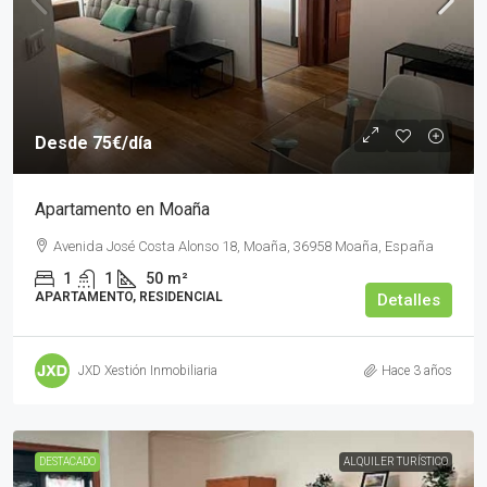
Desde
75€
/día
Apartamento en Moaña
Avenida José Costa Alonso 18, Moaña, 36958 Moaña, España
1
1
50
m²
APARTAMENTO, RESIDENCIAL
Detalles
JXD Xestión Inmobiliaria
Hace 3 años
DESTACADO
ALQUILER TURÍSTICO