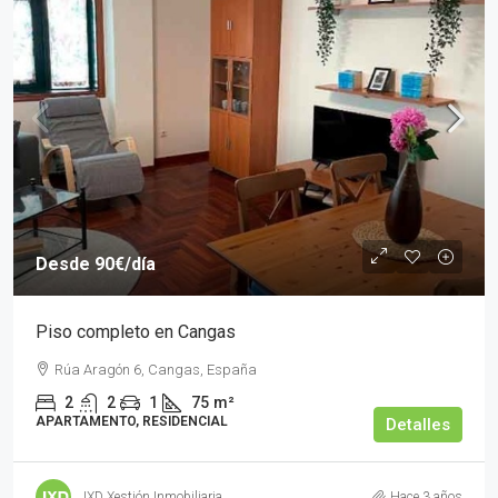
Desde
90€
/día
Piso completo en Cangas
Rúa Aragón 6, Cangas, España
2
2
1
75
m²
APARTAMENTO, RESIDENCIAL
Detalles
JXD Xestión Inmobiliaria
Hace 3 años