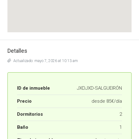
Detalles
Actualizado: mayo 7, 2026 at 10:13 am
ID de inmueble
JXDJXD-SALGUEIRÓN
Precio
desde
85€/día
Dormitorios
2
Baño
1