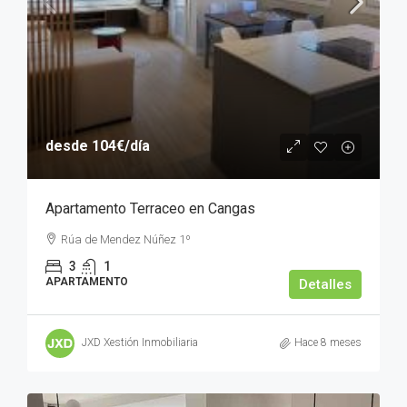
desde
104€
/día
Apartamento Terraceo en Cangas
Rúa de Mendez Núñez 1º
3
1
APARTAMENTO
Detalles
JXD Xestión Inmobiliaria
Hace 8 meses