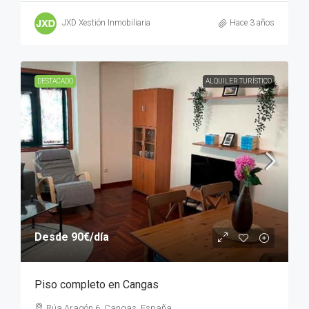
JXD Xestión Inmobiliaria
Hace 3 años
DESTACADO
ALQUILER TURÍSTICO
Desde
90€
/día
Piso completo en Cangas
Rúa Aragón 6, Cangas, España