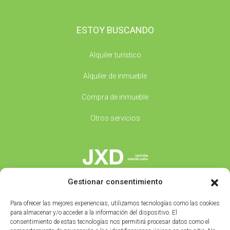
ESTOY BUSCANDO
Alquiler turístico
Alquiler de inmueble
Compra de inmueble
Otros servicios
Gestionar consentimiento
Av/ Eugenio Sequeiros 25 Bajo - 36940, Cangas (PO)
+34 683 521 090
Para ofrecer las mejores experiencias, utilizamos tecnologías como las cookies
info@inmobiliariajxd.com
para almacenar y/o acceder a la información del dispositivo. El
consentimiento de estas tecnologías nos permitirá procesar datos como el