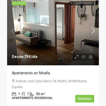
DESTACADO
ALQUILER TURÍSTICO
Desde
75€
/día
Apartamento en Moaña
Avenida José Costa Alonso 18, Moaña, 36958 Moaña,
España
1
1
50
m²
APARTAMENTO, RESIDENCIAL
Detalles