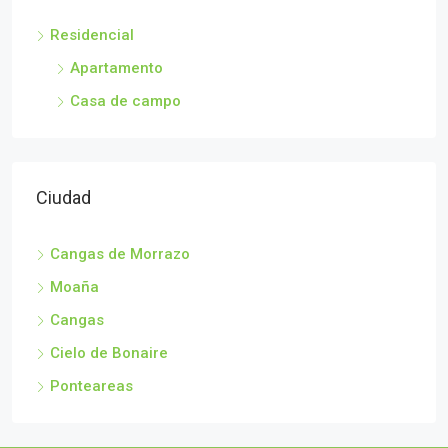
Apartamento “Playa do Salgueirón”
Residencial
Avenida de Bueu, 11 bajo E
Apartamento
2
1
Casa de campo
APARTAMENTO
Ciudad
Cangas de Morrazo
Moaña
Cangas
Cielo de Bonaire
Ponteareas